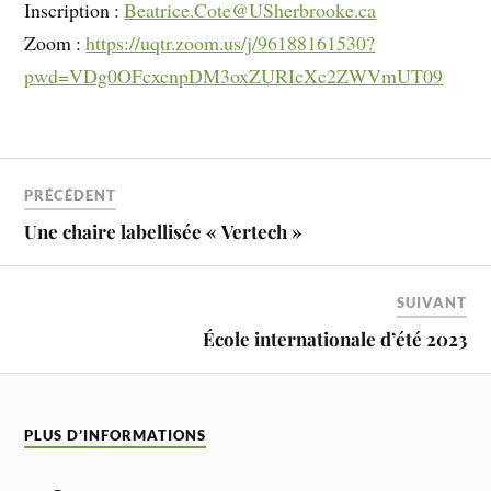
Inscription :
Beatrice.Cote@USherbrooke.ca
Zoom :
https://uqtr.zoom.us/j/96188161530?
pwd=VDg0OFcxcnpDM3oxZURIcXc2ZWVmUT09
PRÉCÉDENT
Une chaire labellisée « Vertech »
SUIVANT
École internationale d’été 2023
PLUS D’INFORMATIONS